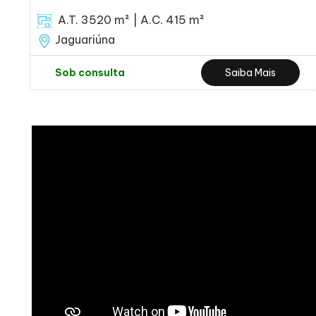
A.T. 3520 m² | A.C. 415 m²
Jaguariúna
Sob consulta
Saiba Mais